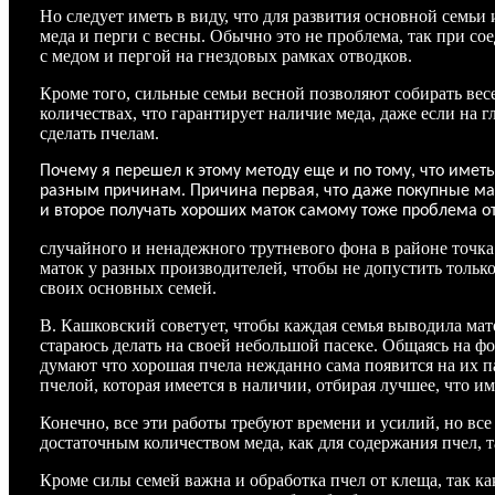
Но следует иметь в виду, что для развития основной семьи
меда и перги с весны. Обычно это не проблема, так при со
с медом и пергой на гнездовых рамках отводков.
Кроме того, сильные семьи весной позволяют собирать вес
количествах, что гарантирует наличие меда, даже если на г
сделать пчелам.
Почему я перешел к этому методу еще и по тому, что имет
разным причинам. Причина первая, что даже покупные м
и второе получать хороших маток самому тоже проблема о
случайного и ненадежного трутневого фона в районе точк
маток у разных производителей, чтобы не допустить толь
своих основных семей.
В. Кашковский советует, чтобы каждая семья выводила мато
стараюсь делать на своей небольшой пасеке. Общаясь на ф
думают что хорошая пчела нежданно сама появится на их па
пчелой, которая имеется в наличии, отбирая лучшее, что и
Конечно, все эти работы требуют времени и усилий, но все
достаточным количеством меда, как для содержания пчел, та
Кроме силы семей важна и обработка пчел от клеща, так ка