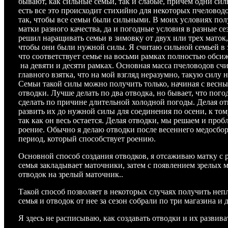
бывают, как сильные семьи, так и слабые, причем одни сил
есть все это происходит стихийно для некоторых пчеловод
так, чтобы все семьи были сильными. В моих условиях пол
матки разного качества, да и погодные условия в разные с
решил наращивать семьи в зимовку от двух или трех маток, 
чтобы они были нужной силы. Я считаю сильной семьей в з
что соответствует семье на восьми рамках полностью обси
на девяти и десяти рамках. Основная масса пчеловодов счи
главного взятка, что на мой взгляд неразумно, такую силу 
Семьи такой силы можно получить только, начиная с весны
отводки. Лучше делать по два отводка, но бывает, что пог
сделать по причине длительной холодной погоды. Делая о
развить их до нужной силы для соединения по осени, к том
так как он весь остается. Делая отводки, мы решаем и проб
роение. Обычно я делаю отводки после весеннего медосбор
период, который способствует роению.
Основной способ создания отводков, я отсаживаю матку с р
семья закладывает маточники, затем с появлением зрелых 
отводок на зрелый маточник..
Такой способ позволяет в некоторых случаях получить непл
семья и отводок от нее за сезон собрали по три магазина и 
Я здесь не расписываю, как создавать отводки и их развива